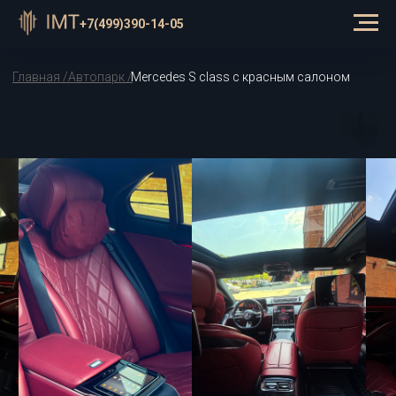
⠀
+7(499)390-14-05
Главная /
Автопарк /
Mercedes S class с красным салоном
Черный Mercedes S-Class
с красным салоном в
Москве