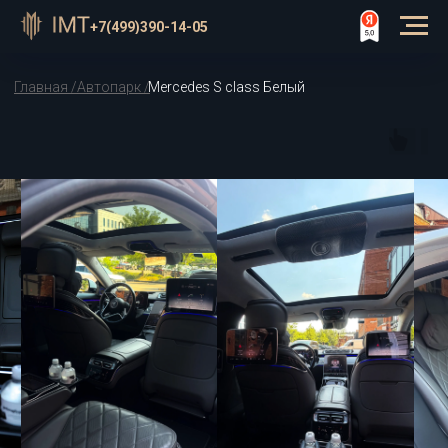
⠀
+7(499)390-14-05
Главная /
Автопарк /
Mercedes S class Белый
Белый Mercedes S-Class с
водителем в Москве