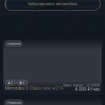
новинка
Забронировать автомобиль
3
3
Мин. заказ - 20 000₽
Mercedes E-Class new w214
4 000 ₽/час
Новинка
3
3
Мин. заказ - 30 000₽
Mercedes-Maybach X222
6 000 ₽/час
Звездное небо