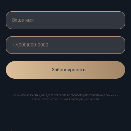
Написать нам в Telegram
info@imttransfer.ru
Навигация
Автопарк
Услуги
Условия
Контакты
Договор
Политика конфиденциальности
оферты
Забронировать
*Является продуктом экстремистской компании Meta, деятельность которой
запрещена на территории РФ
© 2026. Imperial Moscow Transfer. Все права защищены.
Сайт разработан: Design-makers
Нажимая на кнопку, вы даете согласие на обработку персональных данных и
соглашаетесь c
политикой конфиденциальности